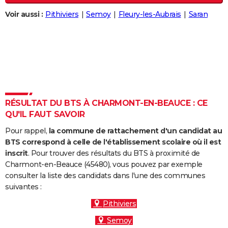
City break
Voyage de noces
Climat
Destinations
Voyage nature
Forum
+
PHOTO
Voir aussi :
Pithiviers
Semoy
Fleury-les-Aubrais
Saran
GUIDES D'ACHAT
BONS PLANS
CARTE DE VOEUX
Carte Bonne année
Carte Pâques
Carte de Noël
Carte Saint-Valentin
Carte d'anniversaire
DICTIONNAIRE
RÉSULTAT DU BTS À CHARMONT-EN-BEAUCE : CE
Biographies
Expressions
Dictionnaire
Citations
Proverbes
QU'IL FAUT SAVOIR
PROGRAMME TV
Pour rappel,
la commune de rattachement d'un candidat au
COPAINS D'AVANT
BTS correspond à celle de l'établissement scolaire où il est
inscrit
. Pour trouver des résultats du BTS à proximité de
Se connecter
Collèges
Universités
Service militaire
S'inscrire
Lycées
Primaires
Entreprises
Avis de recherche
AVIS DE DÉCÈS
Charmont-en-Beauce (45480), vous pouvez par exemple
consulter la liste des candidats dans l'une des communes
FORUM
suivantes :
Lifestyle
Sport
Television
Cinema
Bricolage
Culture
Auto
Voyage
Pithiviers
Semoy