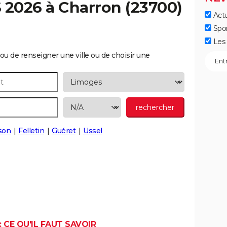
S 2026 à
Charron
(23700)
Actu
Spo
Les 
ou de renseigner une ville ou de choisir une
son
Felletin
Guéret
Ussel
 CE QU'IL FAUT SAVOIR