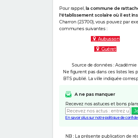
Pour rappel,
la commune de rattache
l'établissement scolaire où il est ins
Charron (23700), vous pouvez par exem
communes suivantes :
Aubusson
Guéret
Source de données : Académie d
Ne figurent pas dans ces listes les 
BTS publié. La ville indiquée corres
A ne pas manquer
Recevez nos astuces et bons plans
J
En savoir plus sur notre politique de confiden
NB : La présente publication de rés