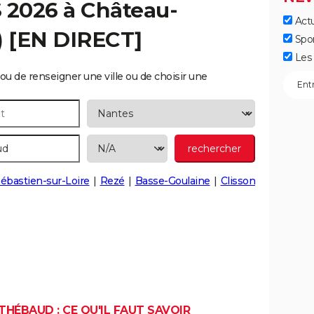
S 2026 à
Château-
Actu
 [EN DIRECT]
Spo
Les 
ou de renseigner une ville ou de choisir une
Sébastien-sur-Loire
Rezé
Basse-Goulaine
Clisson
HÉBAUD : CE QU'IL FAUT SAVOIR