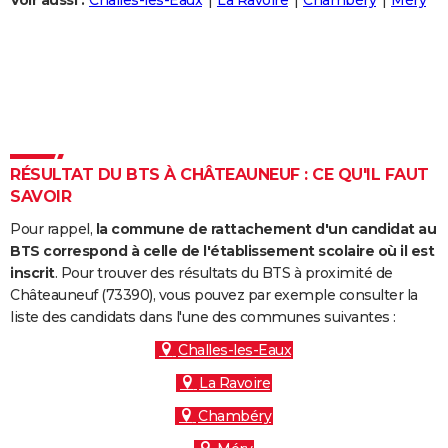
Voir aussi :
Challes-les-Eaux
La Ravoire
Chambéry
Méry
City break
Voyage de noces
Climat
Destinations
Voyage nature
Forum
+
PHOTO
GUIDES D'ACHAT
BONS PLANS
CARTE DE VOEUX
RÉSULTAT DU BTS À CHÂTEAUNEUF : CE QU'IL FAUT
Carte Bonne année
Carte Pâques
Carte de Noël
Carte Saint-Valentin
Carte d'anniversaire
DICTIONNAIRE
SAVOIR
Biographies
Expressions
Dictionnaire
Citations
Proverbes
PROGRAMME TV
Pour rappel,
la commune de rattachement d'un candidat au
BTS correspond à celle de l'établissement scolaire où il est
COPAINS D'AVANT
inscrit
. Pour trouver des résultats du BTS à proximité de
Châteauneuf (73390), vous pouvez par exemple consulter la
Se connecter
Collèges
Universités
Service militaire
S'inscrire
Lycées
Primaires
Entreprises
Avis de recherche
AVIS DE DÉCÈS
liste des candidats dans l'une des communes suivantes :
FORUM
Challes-les-Eaux
La Ravoire
Lifestyle
Sport
Television
Cinema
Bricolage
Culture
Auto
Voyage
Chambéry