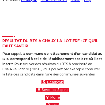
Voir aussi :
Besançon
Serre-les-Sapins
Morre
Gray
City break
Voyage de noces
Climat
Destinations
Voyage nature
Forum
+
PHOTO
GUIDES D'ACHAT
BONS PLANS
CARTE DE VOEUX
RÉSULTAT DU BTS À CHAUX-LA-LOTIÈRE : CE QU'IL
Carte Bonne année
Carte Pâques
Carte de Noël
Carte Saint-Valentin
Carte d'anniversaire
DICTIONNAIRE
FAUT SAVOIR
Biographies
Expressions
Dictionnaire
Citations
Proverbes
PROGRAMME TV
Pour rappel,
la commune de rattachement d'un candidat au
BTS correspond à celle de l'établissement scolaire où il est
COPAINS D'AVANT
inscrit
. Pour trouver des résultats du BTS à proximité de
Chaux-la-Lotière (70190), vous pouvez par exemple consulter
Se connecter
Collèges
Universités
Service militaire
S'inscrire
Lycées
Primaires
Entreprises
Avis de recherche
AVIS DE DÉCÈS
la liste des candidats dans l'une des communes suivantes :
FORUM
Besançon
Serre-les-Sapins
Lifestyle
Sport
Television
Cinema
Bricolage
Culture
Auto
Voyage
Morre