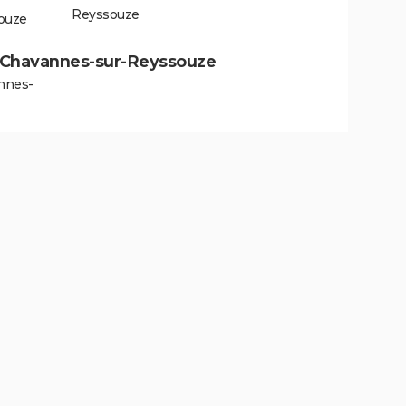
Reyssouze
ouze
s à Chavannes-sur-Reyssouze
nnes-