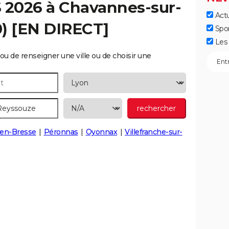
S 2026 à
Chavannes-sur-
Actu
0) [EN DIRECT]
Spo
Les 
ou de renseigner une ville ou de choisir une
en-Bresse
Péronnas
Oyonnax
Villefranche-sur-