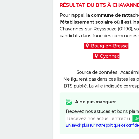
RÉSULTAT DU BTS À CHAVANNES
Pour rappel,
la commune de rattache
l'établissement scolaire où il est ins
Chavannes-sur-Reyssouze (01190), vou
candidats dans l'une des communes s
Bourg-en-Bresse
Oyonnax
Source de données : Académie
Ne figurent pas dans ces listes les 
BTS publié. La ville indiquée corres
A ne pas manquer
Recevez nos astuces et bons plans
J
En savoir plus sur notre politique de confiden