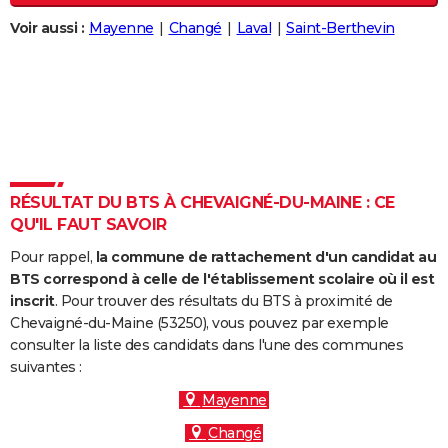
City break
Voyage de noces
Climat
Destinations
Voyage nature
Forum
+
PHOTO
Voir aussi :
Mayenne
Changé
Laval
Saint-Berthevin
GUIDES D'ACHAT
BONS PLANS
CARTE DE VOEUX
Carte Bonne année
Carte Pâques
Carte de Noël
Carte Saint-Valentin
Carte d'anniversaire
DICTIONNAIRE
RÉSULTAT DU BTS À CHEVAIGNÉ-DU-MAINE : CE
Biographies
Expressions
Dictionnaire
Citations
Proverbes
QU'IL FAUT SAVOIR
PROGRAMME TV
Pour rappel,
la commune de rattachement d'un candidat au
COPAINS D'AVANT
BTS correspond à celle de l'établissement scolaire où il est
inscrit
. Pour trouver des résultats du BTS à proximité de
Se connecter
Collèges
Universités
Service militaire
S'inscrire
Lycées
Primaires
Entreprises
Avis de recherche
AVIS DE DÉCÈS
Chevaigné-du-Maine (53250), vous pouvez par exemple
consulter la liste des candidats dans l'une des communes
FORUM
suivantes :
Lifestyle
Sport
Television
Cinema
Bricolage
Culture
Auto
Voyage
Mayenne
Changé