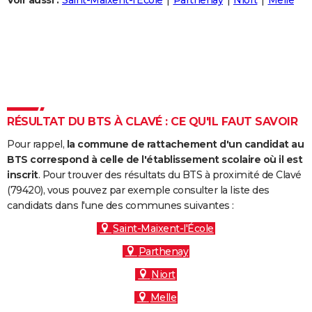
Voir aussi :
Saint-Maixent-l'École
Parthenay
Niort
Melle
City break
Voyage de noces
Climat
Destinations
Voyage nature
Forum
+
PHOTO
GUIDES D'ACHAT
BONS PLANS
CARTE DE VOEUX
RÉSULTAT DU BTS À CLAVÉ : CE QU'IL FAUT SAVOIR
Carte Bonne année
Carte Pâques
Carte de Noël
Carte Saint-Valentin
Carte d'anniversaire
DICTIONNAIRE
Pour rappel,
la commune de rattachement d'un candidat au
Biographies
Expressions
Dictionnaire
Citations
Proverbes
PROGRAMME TV
BTS correspond à celle de l'établissement scolaire où il est
inscrit
. Pour trouver des résultats du BTS à proximité de Clavé
COPAINS D'AVANT
(79420), vous pouvez par exemple consulter la liste des
candidats dans l'une des communes suivantes :
Se connecter
Collèges
Universités
Service militaire
S'inscrire
Lycées
Primaires
Entreprises
Avis de recherche
AVIS DE DÉCÈS
Saint-Maixent-l'École
FORUM
Parthenay
Lifestyle
Sport
Television
Cinema
Bricolage
Culture
Auto
Voyage
Niort
Melle