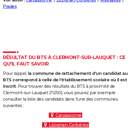
Voir aussi :
Carcassonne
Lézignan-Corbières
Rivesaltes
City break
Voyage de noces
Climat
Destinations
Voyage nature
Forum
+
Prades
PHOTO
GUIDES D'ACHAT
BONS PLANS
CARTE DE VOEUX
Carte Bonne année
Carte Pâques
Carte de Noël
Carte Saint-Valentin
Carte d'anniversaire
DICTIONNAIRE
RÉSULTAT DU BTS À CLERMONT-SUR-LAUQUET : CE
QU'IL FAUT SAVOIR
Biographies
Expressions
Dictionnaire
Citations
Proverbes
PROGRAMME TV
Pour rappel,
la commune de rattachement d'un candidat au
COPAINS D'AVANT
BTS correspond à celle de l'établissement scolaire où il est
inscrit
. Pour trouver des résultats du BTS à proximité de
Se connecter
Collèges
Universités
Service militaire
S'inscrire
Lycées
Primaires
Entreprises
Avis de recherche
AVIS DE DÉCÈS
Clermont-sur-Lauquet (11250), vous pouvez par exemple
consulter la liste des candidats dans l'une des communes
FORUM
suivantes :
Lifestyle
Sport
Television
Cinema
Bricolage
Culture
Auto
Voyage
Carcassonne
Lézignan-Corbières