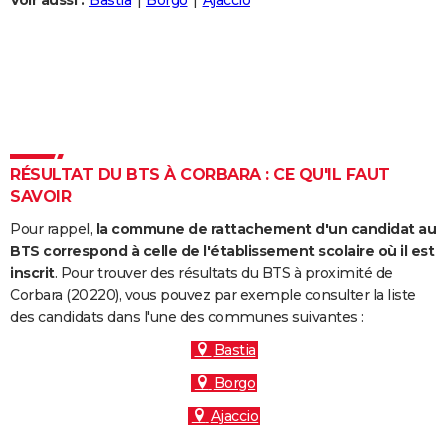
Voir aussi :
Bastia
Borgo
Ajaccio
City break
Voyage de noces
Climat
Destinations
Voyage nature
Forum
+
PHOTO
GUIDES D'ACHAT
BONS PLANS
CARTE DE VOEUX
RÉSULTAT DU BTS À CORBARA : CE QU'IL FAUT
Carte Bonne année
Carte Pâques
Carte de Noël
Carte Saint-Valentin
Carte d'anniversaire
DICTIONNAIRE
SAVOIR
Biographies
Expressions
Dictionnaire
Citations
Proverbes
PROGRAMME TV
Pour rappel,
la commune de rattachement d'un candidat au
BTS correspond à celle de l'établissement scolaire où il est
COPAINS D'AVANT
inscrit
. Pour trouver des résultats du BTS à proximité de
Corbara (20220), vous pouvez par exemple consulter la liste
Se connecter
Collèges
Universités
Service militaire
S'inscrire
Lycées
Primaires
Entreprises
Avis de recherche
AVIS DE DÉCÈS
des candidats dans l'une des communes suivantes :
FORUM
Bastia
Borgo
Lifestyle
Sport
Television
Cinema
Bricolage
Culture
Auto
Voyage
Ajaccio