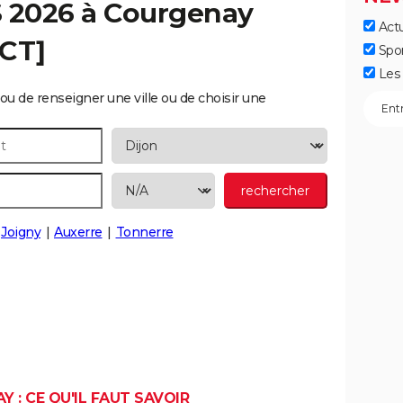
S 2026 à
Courgenay
Actu
ECT]
Spo
Les 
ou de renseigner une ville ou de choisir une
Joigny
Auxerre
Tonnerre
 : CE QU'IL FAUT SAVOIR