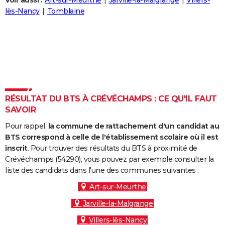
Voir aussi :
Art-sur-Meurthe
Jarville-la-Malgrange
Villers-
City break
Voyage de noces
Climat
Destinations
Voyage nature
Forum
+
lès-Nancy
Tomblaine
PHOTO
GUIDES D'ACHAT
BONS PLANS
CARTE DE VOEUX
Carte Bonne année
Carte Pâques
Carte de Noël
Carte Saint-Valentin
Carte d'anniversaire
DICTIONNAIRE
RÉSULTAT DU BTS À CRÉVÉCHAMPS : CE QU'IL FAUT
SAVOIR
Biographies
Expressions
Dictionnaire
Citations
Proverbes
PROGRAMME TV
Pour rappel,
la commune de rattachement d'un candidat au
COPAINS D'AVANT
BTS correspond à celle de l'établissement scolaire où il est
inscrit
. Pour trouver des résultats du BTS à proximité de
Se connecter
Collèges
Universités
Service militaire
S'inscrire
Lycées
Primaires
Entreprises
Avis de recherche
AVIS DE DÉCÈS
Crévéchamps (54290), vous pouvez par exemple consulter la
liste des candidats dans l'une des communes suivantes :
FORUM
Art-sur-Meurthe
Lifestyle
Sport
Television
Cinema
Bricolage
Culture
Auto
Voyage
Jarville-la-Malgrange
Villers-lès-Nancy