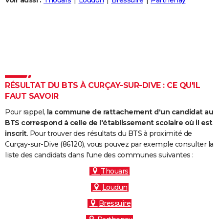
Voir aussi :
Thouars
Loudun
Bressuire
Parthenay
City break
Voyage de noces
Climat
Destinations
Voyage nature
Forum
+
PHOTO
GUIDES D'ACHAT
BONS PLANS
CARTE DE VOEUX
RÉSULTAT DU BTS À CURÇAY-SUR-DIVE : CE QU'IL
Carte Bonne année
Carte Pâques
Carte de Noël
Carte Saint-Valentin
Carte d'anniversaire
DICTIONNAIRE
FAUT SAVOIR
Biographies
Expressions
Dictionnaire
Citations
Proverbes
PROGRAMME TV
Pour rappel,
la commune de rattachement d'un candidat au
BTS correspond à celle de l'établissement scolaire où il est
COPAINS D'AVANT
inscrit
. Pour trouver des résultats du BTS à proximité de
Curçay-sur-Dive (86120), vous pouvez par exemple consulter la
Se connecter
Collèges
Universités
Service militaire
S'inscrire
Lycées
Primaires
Entreprises
Avis de recherche
AVIS DE DÉCÈS
liste des candidats dans l'une des communes suivantes :
FORUM
Thouars
Loudun
Lifestyle
Sport
Television
Cinema
Bricolage
Culture
Auto
Voyage
Bressuire