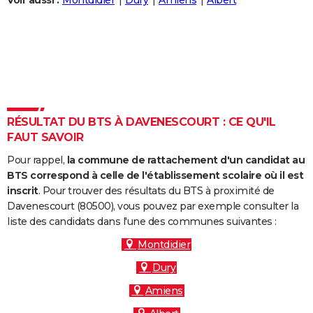
Voir aussi :
Montdidier
Dury
Amiens
Albert
City break
Voyage de noces
Climat
Destinations
Voyage nature
Forum
+
PHOTO
GUIDES D'ACHAT
BONS PLANS
CARTE DE VOEUX
RÉSULTAT DU BTS À DAVENESCOURT : CE QU'IL
Carte Bonne année
Carte Pâques
Carte de Noël
Carte Saint-Valentin
Carte d'anniversaire
DICTIONNAIRE
FAUT SAVOIR
Biographies
Expressions
Dictionnaire
Citations
Proverbes
PROGRAMME TV
Pour rappel,
la commune de rattachement d'un candidat au
BTS correspond à celle de l'établissement scolaire où il est
COPAINS D'AVANT
inscrit
. Pour trouver des résultats du BTS à proximité de
Davenescourt (80500), vous pouvez par exemple consulter la
Se connecter
Collèges
Universités
Service militaire
S'inscrire
Lycées
Primaires
Entreprises
Avis de recherche
AVIS DE DÉCÈS
liste des candidats dans l'une des communes suivantes :
FORUM
Montdidier
Dury
Lifestyle
Sport
Television
Cinema
Bricolage
Culture
Auto
Voyage
Amiens