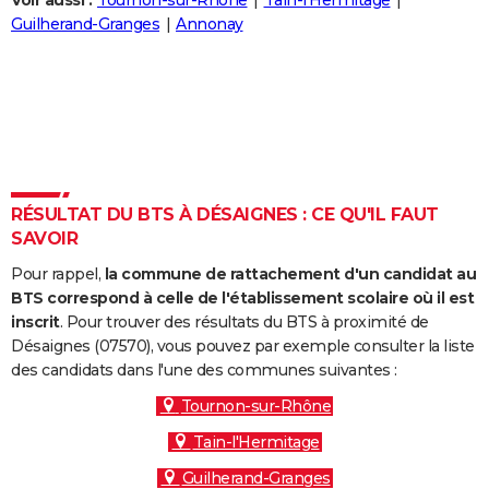
Voir aussi :
Tournon-sur-Rhône
Tain-l'Hermitage
City break
Voyage de noces
Climat
Destinations
Voyage nature
Forum
+
Guilherand-Granges
Annonay
PHOTO
GUIDES D'ACHAT
BONS PLANS
CARTE DE VOEUX
Carte Bonne année
Carte Pâques
Carte de Noël
Carte Saint-Valentin
Carte d'anniversaire
DICTIONNAIRE
RÉSULTAT DU BTS À DÉSAIGNES : CE QU'IL FAUT
SAVOIR
Biographies
Expressions
Dictionnaire
Citations
Proverbes
PROGRAMME TV
Pour rappel,
la commune de rattachement d'un candidat au
COPAINS D'AVANT
BTS correspond à celle de l'établissement scolaire où il est
inscrit
. Pour trouver des résultats du BTS à proximité de
Se connecter
Collèges
Universités
Service militaire
S'inscrire
Lycées
Primaires
Entreprises
Avis de recherche
AVIS DE DÉCÈS
Désaignes (07570), vous pouvez par exemple consulter la liste
des candidats dans l'une des communes suivantes :
FORUM
Tournon-sur-Rhône
Lifestyle
Sport
Television
Cinema
Bricolage
Culture
Auto
Voyage
Tain-l'Hermitage
Guilherand-Granges