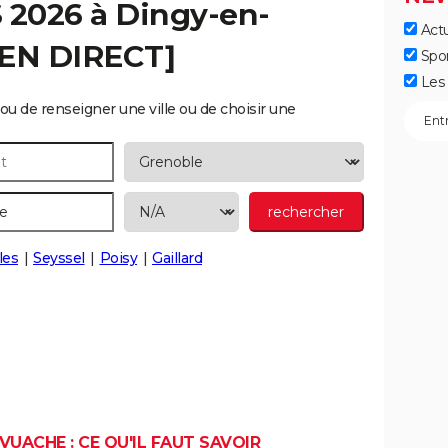
S 2026 à
Dingy-en-
Actu
[EN DIRECT]
Spo
Les 
ou de renseigner une ville ou de choisir une
les
Seyssel
Poisy
Gaillard
VUACHE : CE QU'IL FAUT SAVOIR