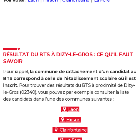
Voir aussi :
Laon
Hirson
Clairfontaine
La Fère
City break
Voyage de noces
Climat
Destinations
Voyage nature
Forum
+
PHOTO
GUIDES D'ACHAT
BONS PLANS
CARTE DE VOEUX
RÉSULTAT DU BTS À DIZY-LE-GROS : CE QU'IL FAUT
Carte Bonne année
Carte Pâques
Carte de Noël
Carte Saint-Valentin
Carte d'anniversaire
DICTIONNAIRE
SAVOIR
Biographies
Expressions
Dictionnaire
Citations
Proverbes
PROGRAMME TV
Pour rappel,
la commune de rattachement d'un candidat au
BTS correspond à celle de l'établissement scolaire où il est
COPAINS D'AVANT
inscrit
. Pour trouver des résultats du BTS à proximité de Dizy-
le-Gros (02340), vous pouvez par exemple consulter la liste
Se connecter
Collèges
Universités
Service militaire
S'inscrire
Lycées
Primaires
Entreprises
Avis de recherche
AVIS DE DÉCÈS
des candidats dans l'une des communes suivantes :
FORUM
Laon
Hirson
Lifestyle
Sport
Television
Cinema
Bricolage
Culture
Auto
Voyage
Clairfontaine