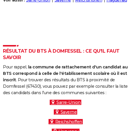
Voir aussi :
Sarre-Union
Saverne
Reichshoffen
Haguenau
City break
Voyage de noces
Climat
Destinations
Voyage nature
Forum
+
PHOTO
GUIDES D'ACHAT
BONS PLANS
CARTE DE VOEUX
RÉSULTAT DU BTS À DOMFESSEL : CE QU'IL FAUT
Carte Bonne année
Carte Pâques
Carte de Noël
Carte Saint-Valentin
Carte d'anniversaire
DICTIONNAIRE
SAVOIR
Biographies
Expressions
Dictionnaire
Citations
Proverbes
PROGRAMME TV
Pour rappel,
la commune de rattachement d'un candidat au
BTS correspond à celle de l'établissement scolaire où il est
COPAINS D'AVANT
inscrit
. Pour trouver des résultats du BTS à proximité de
Domfessel (67430), vous pouvez par exemple consulter la liste
Se connecter
Collèges
Universités
Service militaire
S'inscrire
Lycées
Primaires
Entreprises
Avis de recherche
AVIS DE DÉCÈS
des candidats dans l'une des communes suivantes :
FORUM
Sarre-Union
Saverne
Lifestyle
Sport
Television
Cinema
Bricolage
Culture
Auto
Voyage
Reichshoffen