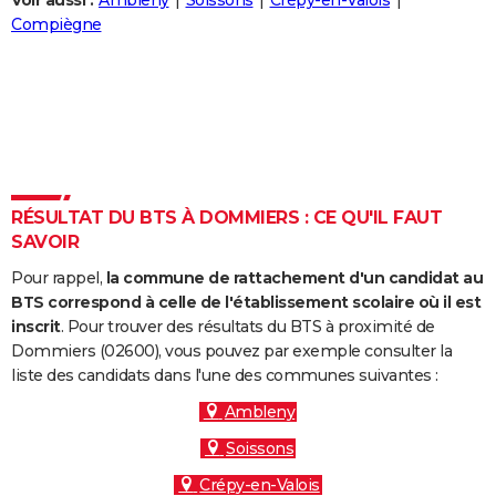
Voir aussi :
Ambleny
Soissons
Crépy-en-Valois
City break
Voyage de noces
Climat
Destinations
Voyage nature
Forum
+
Compiègne
PHOTO
GUIDES D'ACHAT
BONS PLANS
CARTE DE VOEUX
Carte Bonne année
Carte Pâques
Carte de Noël
Carte Saint-Valentin
Carte d'anniversaire
DICTIONNAIRE
RÉSULTAT DU BTS À DOMMIERS : CE QU'IL FAUT
SAVOIR
Biographies
Expressions
Dictionnaire
Citations
Proverbes
PROGRAMME TV
Pour rappel,
la commune de rattachement d'un candidat au
COPAINS D'AVANT
BTS correspond à celle de l'établissement scolaire où il est
inscrit
. Pour trouver des résultats du BTS à proximité de
Se connecter
Collèges
Universités
Service militaire
S'inscrire
Lycées
Primaires
Entreprises
Avis de recherche
AVIS DE DÉCÈS
Dommiers (02600), vous pouvez par exemple consulter la
liste des candidats dans l'une des communes suivantes :
FORUM
Ambleny
Lifestyle
Sport
Television
Cinema
Bricolage
Culture
Auto
Voyage
Soissons
Crépy-en-Valois