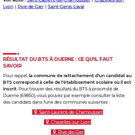
Voir aussi :
Saint-Laurent-de-Chamousset
Chazelles-sur-
City break
Voyage de noces
Climat
Destinations
Voyage nature
Forum
+
Lyon
Rive-de-Gier
Saint-Genis-Laval
PHOTO
GUIDES D'ACHAT
BONS PLANS
CARTE DE VOEUX
Carte Bonne année
Carte Pâques
Carte de Noël
Carte Saint-Valentin
Carte d'anniversaire
DICTIONNAIRE
RÉSULTAT DU BTS À DUERNE : CE QU'IL FAUT
SAVOIR
Biographies
Expressions
Dictionnaire
Citations
Proverbes
PROGRAMME TV
Pour rappel,
la commune de rattachement d'un candidat au
COPAINS D'AVANT
BTS correspond à celle de l'établissement scolaire où il est
inscrit
. Pour trouver des résultats du BTS à proximité de
Se connecter
Collèges
Universités
Service militaire
S'inscrire
Lycées
Primaires
Entreprises
Avis de recherche
AVIS DE DÉCÈS
Duerne (69850), vous pouvez par exemple consulter la liste
des candidats dans l'une des communes suivantes :
FORUM
Saint-Laurent-de-Chamousset
Lifestyle
Sport
Television
Cinema
Bricolage
Culture
Auto
Voyage
Chazelles-sur-Lyon
Rive-de-Gier