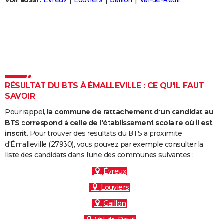
Voir aussi :
Évreux
Louviers
Gaillon
Val-de-Reuil
City break
Voyage de noces
Climat
Destinations
Voyage nature
Forum
+
PHOTO
GUIDES D'ACHAT
BONS PLANS
CARTE DE VOEUX
RÉSULTAT DU BTS À ÉMALLEVILLE : CE QU'IL FAUT
Carte Bonne année
Carte Pâques
Carte de Noël
Carte Saint-Valentin
Carte d'anniversaire
DICTIONNAIRE
SAVOIR
Biographies
Expressions
Dictionnaire
Citations
Proverbes
PROGRAMME TV
Pour rappel,
la commune de rattachement d'un candidat au
BTS correspond à celle de l'établissement scolaire où il est
COPAINS D'AVANT
inscrit
. Pour trouver des résultats du BTS à proximité
d'Émalleville (27930), vous pouvez par exemple consulter la
Se connecter
Collèges
Universités
Service militaire
S'inscrire
Lycées
Primaires
Entreprises
Avis de recherche
AVIS DE DÉCÈS
liste des candidats dans l'une des communes suivantes :
FORUM
Évreux
Louviers
Lifestyle
Sport
Television
Cinema
Bricolage
Culture
Auto
Voyage
Gaillon