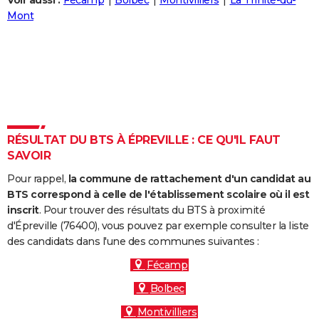
Voir aussi :
Fécamp
Bolbec
Montivilliers
La Trinité-du-
City break
Voyage de noces
Climat
Destinations
Voyage nature
Forum
+
Mont
PHOTO
GUIDES D'ACHAT
BONS PLANS
CARTE DE VOEUX
Carte Bonne année
Carte Pâques
Carte de Noël
Carte Saint-Valentin
Carte d'anniversaire
DICTIONNAIRE
RÉSULTAT DU BTS À ÉPREVILLE : CE QU'IL FAUT
SAVOIR
Biographies
Expressions
Dictionnaire
Citations
Proverbes
PROGRAMME TV
Pour rappel,
la commune de rattachement d'un candidat au
COPAINS D'AVANT
BTS correspond à celle de l'établissement scolaire où il est
inscrit
. Pour trouver des résultats du BTS à proximité
Se connecter
Collèges
Universités
Service militaire
S'inscrire
Lycées
Primaires
Entreprises
Avis de recherche
AVIS DE DÉCÈS
d'Épreville (76400), vous pouvez par exemple consulter la liste
des candidats dans l'une des communes suivantes :
FORUM
Fécamp
Lifestyle
Sport
Television
Cinema
Bricolage
Culture
Auto
Voyage
Bolbec
Montivilliers