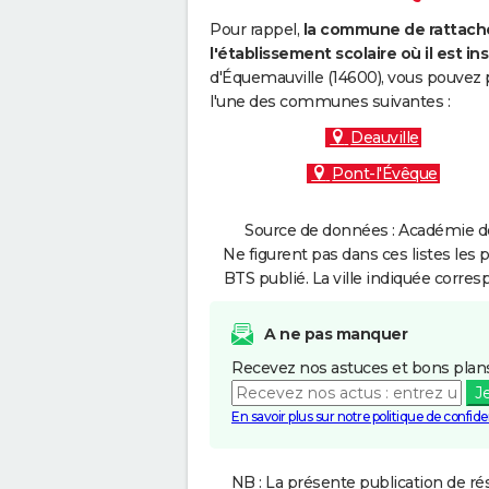
Pour rappel,
la commune de rattache
l'établissement scolaire où il est ins
d'Équemauville (14600), vous pouvez p
l'une des communes suivantes :
Deauville
Pont-l'Évêque
Source de données : Académie de
Ne figurent pas dans ces listes les 
BTS publié. La ville indiquée corres
A ne pas manquer
Recevez nos astuces et bons plans
J
En savoir plus sur notre politique de confiden
NB : La présente publication de rés