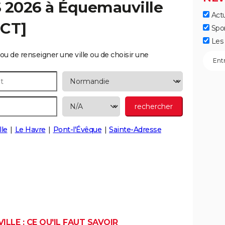
S 2026 à
Équemauville
Actu
ECT]
Spo
Les 
ou de renseigner une ville ou de choisir une
lle
Le Havre
Pont-l'Évêque
Sainte-Adresse
LLE : CE QU'IL FAUT SAVOIR