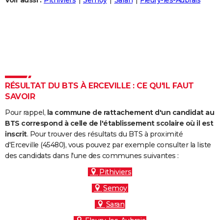
Voir aussi :
Pithiviers
Semoy
Saran
Fleury-les-Aubrais
City break
Voyage de noces
Climat
Destinations
Voyage nature
Forum
+
PHOTO
GUIDES D'ACHAT
BONS PLANS
CARTE DE VOEUX
RÉSULTAT DU BTS À ERCEVILLE : CE QU'IL FAUT
Carte Bonne année
Carte Pâques
Carte de Noël
Carte Saint-Valentin
Carte d'anniversaire
DICTIONNAIRE
SAVOIR
Biographies
Expressions
Dictionnaire
Citations
Proverbes
PROGRAMME TV
Pour rappel,
la commune de rattachement d'un candidat au
BTS correspond à celle de l'établissement scolaire où il est
COPAINS D'AVANT
inscrit
. Pour trouver des résultats du BTS à proximité
d'Erceville (45480), vous pouvez par exemple consulter la liste
Se connecter
Collèges
Universités
Service militaire
S'inscrire
Lycées
Primaires
Entreprises
Avis de recherche
AVIS DE DÉCÈS
des candidats dans l'une des communes suivantes :
FORUM
Pithiviers
Semoy
Lifestyle
Sport
Television
Cinema
Bricolage
Culture
Auto
Voyage
Saran