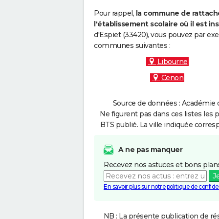
Pour rappel,
la commune de rattache
l'établissement scolaire où il est ins
d'Espiet (33420), vous pouvez par exe
communes suivantes :
Libourne
Cenon
Source de données : Académie d
Ne figurent pas dans ces listes les 
BTS publié. La ville indiquée corres
A ne pas manquer
Recevez nos astuces et bons plans
J
En savoir plus sur notre politique de confiden
NB : La présente publication de rés