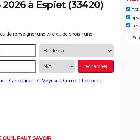
S 2026 à
Espiet
(33420)
Actu
Spo
Les 
ou de renseigner une ville ou de choisir une
ne
Camblanes-et-Meynac
Cenon
Lormont
E QU'IL FAUT SAVOIR