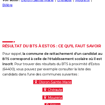
Voir aussi :
Oloron-Sainte-Marie
Chéraute
Mourenx
City break
Voyage de noces
Climat
Destinations
Voyage nature
Forum
+
Billère
PHOTO
GUIDES D'ACHAT
BONS PLANS
CARTE DE VOEUX
Carte Bonne année
Carte Pâques
Carte de Noël
Carte Saint-Valentin
Carte d'anniversaire
DICTIONNAIRE
RÉSULTAT DU BTS À ESTOS : CE QU'IL FAUT SAVOIR
Biographies
Expressions
Dictionnaire
Citations
Proverbes
PROGRAMME TV
Pour rappel,
la commune de rattachement d'un candidat au
BTS correspond à celle de l'établissement scolaire où il est
COPAINS D'AVANT
inscrit
. Pour trouver des résultats du BTS à proximité d'Estos
(64400), vous pouvez par exemple consulter la liste des
Se connecter
Collèges
Universités
Service militaire
S'inscrire
Lycées
Primaires
Entreprises
Avis de recherche
AVIS DE DÉCÈS
candidats dans l'une des communes suivantes :
FORUM
Oloron-Sainte-Marie
Chéraute
Lifestyle
Sport
Television
Cinema
Bricolage
Culture
Auto
Voyage
Mourenx