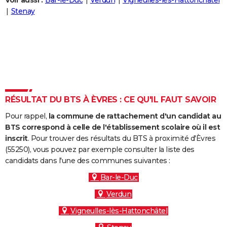
Voir aussi :
Bar-le-Duc
Verdun
Vigneulles-lès-Hattonchâtel
City break
Voyage de noces
Climat
Destinations
Voyage nature
Forum
+
Stenay
PHOTO
GUIDES D'ACHAT
BONS PLANS
CARTE DE VOEUX
Carte Bonne année
Carte Pâques
Carte de Noël
Carte Saint-Valentin
Carte d'anniversaire
DICTIONNAIRE
RÉSULTAT DU BTS À ÈVRES : CE QU'IL FAUT SAVOIR
Biographies
Expressions
Dictionnaire
Citations
Proverbes
PROGRAMME TV
Pour rappel,
la commune de rattachement d'un candidat au
BTS correspond à celle de l'établissement scolaire où il est
COPAINS D'AVANT
inscrit
. Pour trouver des résultats du BTS à proximité d'Èvres
(55250), vous pouvez par exemple consulter la liste des
Se connecter
Collèges
Universités
Service militaire
S'inscrire
Lycées
Primaires
Entreprises
Avis de recherche
AVIS DE DÉCÈS
candidats dans l'une des communes suivantes :
FORUM
Bar-le-Duc
Verdun
Lifestyle
Sport
Television
Cinema
Bricolage
Culture
Auto
Voyage
Vigneulles-lès-Hattonchâtel