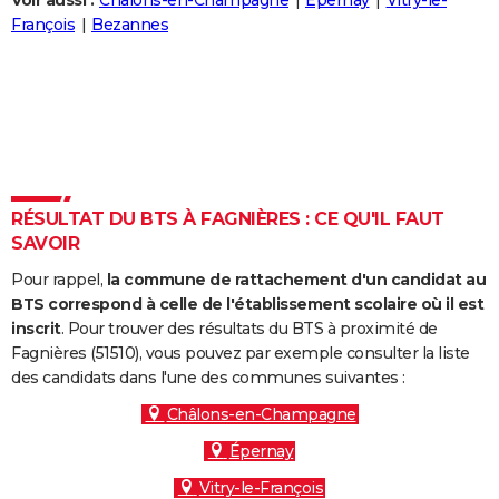
Voir aussi :
Châlons-en-Champagne
Épernay
Vitry-le-
City break
Voyage de noces
Climat
Destinations
Voyage nature
Forum
+
François
Bezannes
PHOTO
GUIDES D'ACHAT
BONS PLANS
CARTE DE VOEUX
Carte Bonne année
Carte Pâques
Carte de Noël
Carte Saint-Valentin
Carte d'anniversaire
DICTIONNAIRE
RÉSULTAT DU BTS À FAGNIÈRES : CE QU'IL FAUT
SAVOIR
Biographies
Expressions
Dictionnaire
Citations
Proverbes
PROGRAMME TV
Pour rappel,
la commune de rattachement d'un candidat au
COPAINS D'AVANT
BTS correspond à celle de l'établissement scolaire où il est
inscrit
. Pour trouver des résultats du BTS à proximité de
Se connecter
Collèges
Universités
Service militaire
S'inscrire
Lycées
Primaires
Entreprises
Avis de recherche
AVIS DE DÉCÈS
Fagnières (51510), vous pouvez par exemple consulter la liste
des candidats dans l'une des communes suivantes :
FORUM
Châlons-en-Champagne
Lifestyle
Sport
Television
Cinema
Bricolage
Culture
Auto
Voyage
Épernay
Vitry-le-François