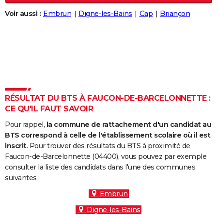
City break
Voyage de noces
Climat
Destinations
Voyage nature
Forum
+
PHOTO
Voir aussi :
Embrun
Digne-les-Bains
Gap
Briançon
GUIDES D'ACHAT
BONS PLANS
CARTE DE VOEUX
Carte Bonne année
Carte Pâques
Carte de Noël
Carte Saint-Valentin
Carte d'anniversaire
DICTIONNAIRE
RÉSULTAT DU BTS À FAUCON-DE-BARCELONNETTE :
Biographies
Expressions
Dictionnaire
Citations
Proverbes
CE QU'IL FAUT SAVOIR
PROGRAMME TV
Pour rappel,
la commune de rattachement d'un candidat au
COPAINS D'AVANT
BTS correspond à celle de l'établissement scolaire où il est
inscrit
. Pour trouver des résultats du BTS à proximité de
Se connecter
Collèges
Universités
Service militaire
S'inscrire
Lycées
Primaires
Entreprises
Avis de recherche
AVIS DE DÉCÈS
Faucon-de-Barcelonnette (04400), vous pouvez par exemple
consulter la liste des candidats dans l'une des communes
FORUM
suivantes :
Lifestyle
Sport
Television
Cinema
Bricolage
Culture
Auto
Voyage
Embrun
Digne-les-Bains