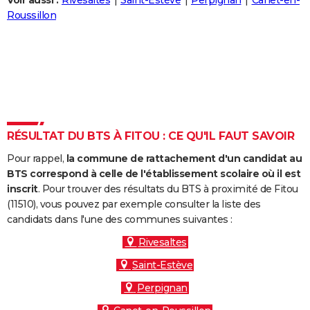
Voir aussi :
Rivesaltes
Saint-Estève
Perpignan
Canet-en-
City break
Voyage de noces
Climat
Destinations
Voyage nature
Forum
+
Roussillon
PHOTO
GUIDES D'ACHAT
BONS PLANS
CARTE DE VOEUX
Carte Bonne année
Carte Pâques
Carte de Noël
Carte Saint-Valentin
Carte d'anniversaire
DICTIONNAIRE
RÉSULTAT DU BTS À FITOU : CE QU'IL FAUT SAVOIR
Biographies
Expressions
Dictionnaire
Citations
Proverbes
PROGRAMME TV
Pour rappel,
la commune de rattachement d'un candidat au
BTS correspond à celle de l'établissement scolaire où il est
COPAINS D'AVANT
inscrit
. Pour trouver des résultats du BTS à proximité de Fitou
(11510), vous pouvez par exemple consulter la liste des
Se connecter
Collèges
Universités
Service militaire
S'inscrire
Lycées
Primaires
Entreprises
Avis de recherche
AVIS DE DÉCÈS
candidats dans l'une des communes suivantes :
FORUM
Rivesaltes
Saint-Estève
Lifestyle
Sport
Television
Cinema
Bricolage
Culture
Auto
Voyage
Perpignan