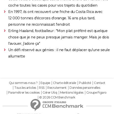
coche toutes les cases pour vos trajets du quotidien
En 1997, ils ont recouvert une friche du Costa Rica avec
12 000 tonnes d'écorces d'orange. 16 ans plus tard,
personne ne reconnaissait l'endroit
Erling Haaland, footballeur : "Mon plat préféré est quelque
chose que je ne peux presque jamais manger. Mais je dois
l'avouer, j'adore ça"
Un défi réservé aux génies : il ne faut déplacer qu'une seule
allumette
Qui sommes-nous ?
Equipe
Charte éditoriale
Publicité
Contact
Tous les articles
RSS
Recrutement
Données personnelles
Paramétrer les cookies
Gérer Utiq
Mentions légales
Groupe Figaro
© 2026 CCM Benchmark