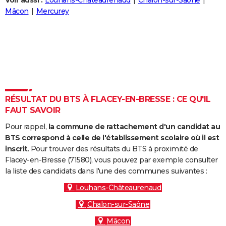
Voir aussi :
Louhans-Châteaurenaud
Chalon-sur-Saône
City break
Voyage de noces
Climat
Destinations
Voyage nature
Forum
+
Mâcon
Mercurey
PHOTO
GUIDES D'ACHAT
BONS PLANS
CARTE DE VOEUX
Carte Bonne année
Carte Pâques
Carte de Noël
Carte Saint-Valentin
Carte d'anniversaire
DICTIONNAIRE
RÉSULTAT DU BTS À FLACEY-EN-BRESSE : CE QU'IL
FAUT SAVOIR
Biographies
Expressions
Dictionnaire
Citations
Proverbes
PROGRAMME TV
Pour rappel,
la commune de rattachement d'un candidat au
COPAINS D'AVANT
BTS correspond à celle de l'établissement scolaire où il est
inscrit
. Pour trouver des résultats du BTS à proximité de
Se connecter
Collèges
Universités
Service militaire
S'inscrire
Lycées
Primaires
Entreprises
Avis de recherche
AVIS DE DÉCÈS
Flacey-en-Bresse (71580), vous pouvez par exemple consulter
la liste des candidats dans l'une des communes suivantes :
FORUM
Louhans-Châteaurenaud
Lifestyle
Sport
Television
Cinema
Bricolage
Culture
Auto
Voyage
Chalon-sur-Saône
Mâcon