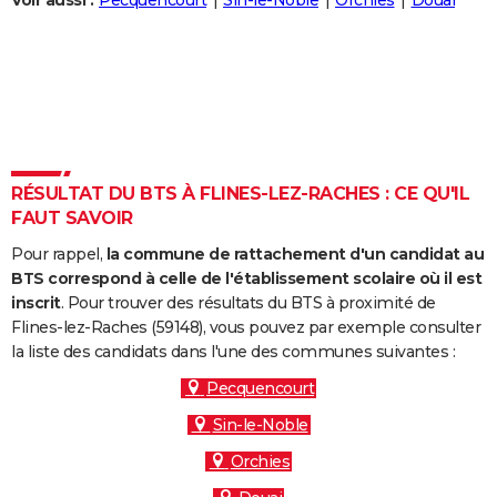
Voir aussi :
Pecquencourt
Sin-le-Noble
Orchies
Douai
City break
Voyage de noces
Climat
Destinations
Voyage nature
Forum
+
PHOTO
GUIDES D'ACHAT
BONS PLANS
CARTE DE VOEUX
RÉSULTAT DU BTS À FLINES-LEZ-RACHES : CE QU'IL
Carte Bonne année
Carte Pâques
Carte de Noël
Carte Saint-Valentin
Carte d'anniversaire
DICTIONNAIRE
FAUT SAVOIR
Biographies
Expressions
Dictionnaire
Citations
Proverbes
PROGRAMME TV
Pour rappel,
la commune de rattachement d'un candidat au
BTS correspond à celle de l'établissement scolaire où il est
COPAINS D'AVANT
inscrit
. Pour trouver des résultats du BTS à proximité de
Flines-lez-Raches (59148), vous pouvez par exemple consulter
Se connecter
Collèges
Universités
Service militaire
S'inscrire
Lycées
Primaires
Entreprises
Avis de recherche
AVIS DE DÉCÈS
la liste des candidats dans l'une des communes suivantes :
FORUM
Pecquencourt
Sin-le-Noble
Lifestyle
Sport
Television
Cinema
Bricolage
Culture
Auto
Voyage
Orchies