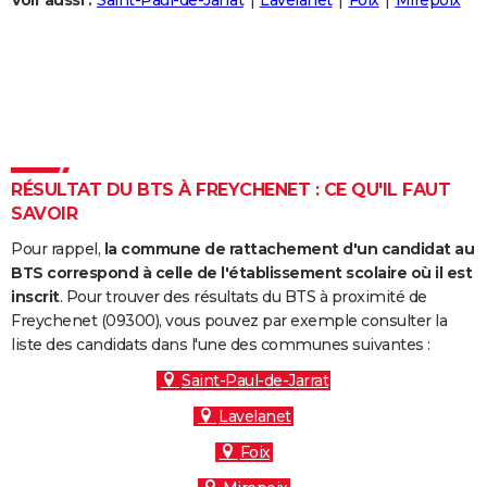
Voir aussi :
Saint-Paul-de-Jarrat
Lavelanet
Foix
Mirepoix
City break
Voyage de noces
Climat
Destinations
Voyage nature
Forum
+
PHOTO
GUIDES D'ACHAT
BONS PLANS
CARTE DE VOEUX
RÉSULTAT DU BTS À FREYCHENET : CE QU'IL FAUT
Carte Bonne année
Carte Pâques
Carte de Noël
Carte Saint-Valentin
Carte d'anniversaire
DICTIONNAIRE
SAVOIR
Biographies
Expressions
Dictionnaire
Citations
Proverbes
PROGRAMME TV
Pour rappel,
la commune de rattachement d'un candidat au
BTS correspond à celle de l'établissement scolaire où il est
COPAINS D'AVANT
inscrit
. Pour trouver des résultats du BTS à proximité de
Freychenet (09300), vous pouvez par exemple consulter la
Se connecter
Collèges
Universités
Service militaire
S'inscrire
Lycées
Primaires
Entreprises
Avis de recherche
AVIS DE DÉCÈS
liste des candidats dans l'une des communes suivantes :
FORUM
Saint-Paul-de-Jarrat
Lavelanet
Lifestyle
Sport
Television
Cinema
Bricolage
Culture
Auto
Voyage
Foix