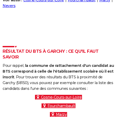
Voir aussi :
Cosne-Cours-sur-Loire
Fourchambault
Marzy
City break
Voyage de noces
Climat
Destinations
Voyage nature
Forum
+
Nevers
PHOTO
GUIDES D'ACHAT
BONS PLANS
CARTE DE VOEUX
Carte Bonne année
Carte Pâques
Carte de Noël
Carte Saint-Valentin
Carte d'anniversaire
DICTIONNAIRE
RÉSULTAT DU BTS À GARCHY : CE QU'IL FAUT
SAVOIR
Biographies
Expressions
Dictionnaire
Citations
Proverbes
PROGRAMME TV
Pour rappel,
la commune de rattachement d'un candidat au
COPAINS D'AVANT
BTS correspond à celle de l'établissement scolaire où il est
inscrit
. Pour trouver des résultats du BTS à proximité de
Se connecter
Collèges
Universités
Service militaire
S'inscrire
Lycées
Primaires
Entreprises
Avis de recherche
AVIS DE DÉCÈS
Garchy (58150), vous pouvez par exemple consulter la liste des
candidats dans l'une des communes suivantes :
FORUM
Cosne-Cours-sur-Loire
Lifestyle
Sport
Television
Cinema
Bricolage
Culture
Auto
Voyage
Fourchambault
Marzy