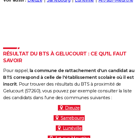
Voir aussi :
Dieuze
Sarrebourg
Lunéville
Art-sur-Meurthe
City break
Voyage de noces
Climat
Destinations
Voyage nature
Forum
+
PHOTO
GUIDES D'ACHAT
BONS PLANS
CARTE DE VOEUX
RÉSULTAT DU BTS À GELUCOURT : CE QU'IL FAUT
Carte Bonne année
Carte Pâques
Carte de Noël
Carte Saint-Valentin
Carte d'anniversaire
DICTIONNAIRE
SAVOIR
Biographies
Expressions
Dictionnaire
Citations
Proverbes
PROGRAMME TV
Pour rappel,
la commune de rattachement d'un candidat au
BTS correspond à celle de l'établissement scolaire où il est
COPAINS D'AVANT
inscrit
. Pour trouver des résultats du BTS à proximité de
Gelucourt (57260), vous pouvez par exemple consulter la liste
Se connecter
Collèges
Universités
Service militaire
S'inscrire
Lycées
Primaires
Entreprises
Avis de recherche
AVIS DE DÉCÈS
des candidats dans l'une des communes suivantes :
FORUM
Dieuze
Sarrebourg
Lifestyle
Sport
Television
Cinema
Bricolage
Culture
Auto
Voyage
Lunéville