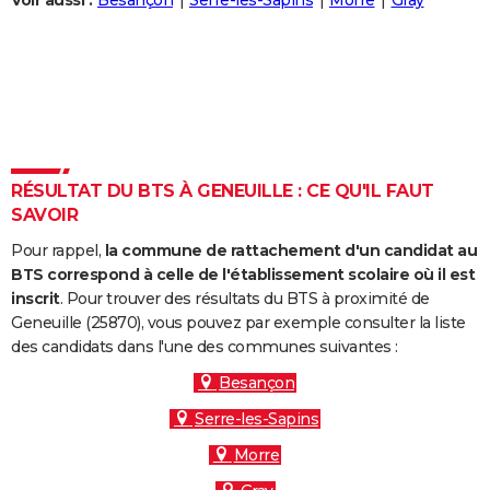
Voir aussi :
Besançon
Serre-les-Sapins
Morre
Gray
City break
Voyage de noces
Climat
Destinations
Voyage nature
Forum
+
PHOTO
GUIDES D'ACHAT
BONS PLANS
CARTE DE VOEUX
RÉSULTAT DU BTS À GENEUILLE : CE QU'IL FAUT
Carte Bonne année
Carte Pâques
Carte de Noël
Carte Saint-Valentin
Carte d'anniversaire
DICTIONNAIRE
SAVOIR
Biographies
Expressions
Dictionnaire
Citations
Proverbes
PROGRAMME TV
Pour rappel,
la commune de rattachement d'un candidat au
BTS correspond à celle de l'établissement scolaire où il est
COPAINS D'AVANT
inscrit
. Pour trouver des résultats du BTS à proximité de
Geneuille (25870), vous pouvez par exemple consulter la liste
Se connecter
Collèges
Universités
Service militaire
S'inscrire
Lycées
Primaires
Entreprises
Avis de recherche
AVIS DE DÉCÈS
des candidats dans l'une des communes suivantes :
FORUM
Besançon
Serre-les-Sapins
Lifestyle
Sport
Television
Cinema
Bricolage
Culture
Auto
Voyage
Morre