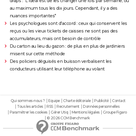
draps : "L'idéal est de les changer une fois par semaine, ou
au maximum tous les dix jours. Cependant, il y a des
nuances importantes"
Les psychologues sont d'accord : ceux qui conservent les
reçus ou les vieux tickets de caisses ne sont pas des
accumulateurs, mais ont besoin de contrôle
Du carton au lieu du gazon : de plus en plus de jardiniers
misent sur cette méthode
Des policiers déguisés en buisson verbalisent les
conducteurs utilisant leur téléphone au volant
Qui sommes-nous ?
Equipe
Charte éditoriale
Publicité
Contact
Tous les articles
RSS
Recrutement
Données personnelles
Paramétrer les cookies
Gérer Utiq
Mentions légales
Groupe Figaro
© 2026 CCM Benchmark