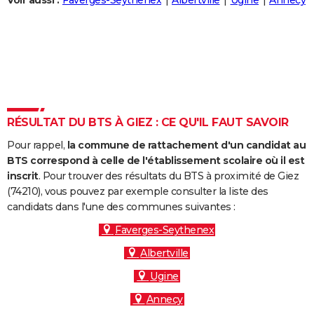
Voir aussi :
Faverges-Seythenex
Albertville
Ugine
Annecy
City break
Voyage de noces
Climat
Destinations
Voyage nature
Forum
+
PHOTO
GUIDES D'ACHAT
BONS PLANS
CARTE DE VOEUX
RÉSULTAT DU BTS À GIEZ : CE QU'IL FAUT SAVOIR
Carte Bonne année
Carte Pâques
Carte de Noël
Carte Saint-Valentin
Carte d'anniversaire
DICTIONNAIRE
Pour rappel,
la commune de rattachement d'un candidat au
Biographies
Expressions
Dictionnaire
Citations
Proverbes
PROGRAMME TV
BTS correspond à celle de l'établissement scolaire où il est
inscrit
. Pour trouver des résultats du BTS à proximité de Giez
COPAINS D'AVANT
(74210), vous pouvez par exemple consulter la liste des
candidats dans l'une des communes suivantes :
Se connecter
Collèges
Universités
Service militaire
S'inscrire
Lycées
Primaires
Entreprises
Avis de recherche
AVIS DE DÉCÈS
Faverges-Seythenex
FORUM
Albertville
Lifestyle
Sport
Television
Cinema
Bricolage
Culture
Auto
Voyage
Ugine
Annecy