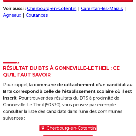
City break
Voyage de noces
Climat
Destinations
Voyage nature
Forum
+
PHOTO
Voir aussi :
Cherbourg-en-Cotentin
Carentan-les-Marais
Agneaux
Coutances
GUIDES D'ACHAT
BONS PLANS
CARTE DE VOEUX
Carte Bonne année
Carte Pâques
Carte de Noël
Carte Saint-Valentin
Carte d'anniversaire
DICTIONNAIRE
Biographies
Expressions
Dictionnaire
Citations
Proverbes
RÉSULTAT DU BTS À GONNEVILLE-LE THEIL : CE
PROGRAMME TV
QU'IL FAUT SAVOIR
COPAINS D'AVANT
Pour rappel,
la commune de rattachement d'un candidat au
BTS correspond à celle de l'établissement scolaire où il est
Se connecter
Collèges
Universités
Service militaire
S'inscrire
Lycées
Primaires
Entreprises
Avis de recherche
AVIS DE DÉCÈS
inscrit
. Pour trouver des résultats du BTS à proximité de
Gonneville-Le Theil (50330), vous pouvez par exemple
FORUM
consulter la liste des candidats dans l'une des communes
Lifestyle
Sport
Television
Cinema
Bricolage
Culture
Auto
Voyage
suivantes :
Cherbourg-en-Cotentin