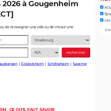
S 2026 à
Gougenheim
Actu
ECT]
Spo
Les 
ou de renseigner une ville ou de choisir une
ausbergen
Eckbolsheim
Schiltigheim
Saverne
M : CE QU'IL FAUT SAVOIR