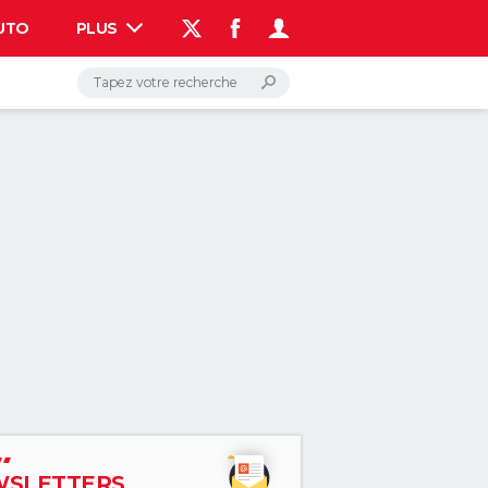
UTO
PLUS
AUTO
HIGH-TECH
BRICOLAGE
WEEK-END
LIFESTYLE
SANTE
VOYAGE
PHOTO
GUIDES D'ACHAT
BONS PLANS
CARTE DE VOEUX
DICTIONNAIRE
PROGRAMME TV
COPAINS D'AVANT
AVIS DE DÉCÈS
FORUM
Connexion
S'inscrire
Rechercher
SLETTERS