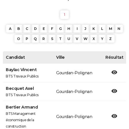
1
A
B
C
D
E
F
G
H
I
J
K
L
M
N
O
P
Q
R
S
T
U
V
W
X
Y
Z
Candidat
Ville
Résultat
Baylac Vincent
Gourdan-Polignan
BTS Travaux Publics
Becquet Axel
Gourdan-Polignan
BTS Travaux Publics
Bertier Armand
BTS Management
Gourdan-Polignan
économique de la
construction