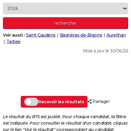
City break
Voyage de noces
Climat
Destinations
Voyage nature
Forum
+
PHOTO
GUIDES D'ACHAT
BONS PLANS
Voir aussi :
Saint-Gaudens
Bagnères-de-Bigorre
Aureilhan
Tarbes
CARTE DE VOEUX
Mise à jour le 30/06/26
Carte Bonne année
Carte Pâques
Carte de Noël
Carte Saint-Valentin
Carte d'anniversaire
DICTIONNAIRE
Biographies
Expressions
Dictionnaire
Citations
Proverbes
PROGRAMME TV
COPAINS D'AVANT
Se connecter
Collèges
Universités
Service militaire
S'inscrire
Lycées
Primaires
Entreprises
Avis de recherche
AVIS DE DÉCÈS
Partager
Recevoir les résultats
FORUM
Lifestyle
Sport
Television
Cinema
Bricolage
Culture
Auto
Voyage
Le résultat du BTS est publié. Pour chaque candidat, la filière
est indiquée. Pour consulter le résultat d'un candidat, cliquez
sur le lien "Voir le résultat" correspondant au candidat.