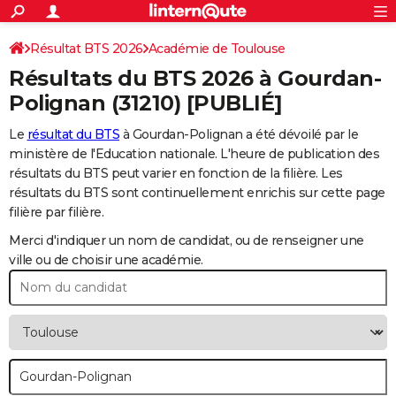
ACTUALITÉS
Connexion
S'inscrire
Résultat BTS 2026
Académie de Toulouse
Rechercher
Société
Education
Villes
Politique
Faits Divers
Monde
+
SPORT
Résultats du BTS 2026 à
Gourdan-
Football
Cyclisme
Forum
Coupe du monde 2026
Tennis
Rugby
CULTURE
Polignan
(31210) [PUBLIÉ]
TNT
Cinéma
Musique
Programme TV
Streaming
Sorties cinéma
+
FINANCE
Le
résultat du BTS
à Gourdan-Polignan a été dévoilé par le
ministère de l'Education nationale. L'heure de publication des
Impôts
Immobilier
Banque
Crédit
Retraite
Epargne
Risques naturels par ville
Assurance
AUTO
résultats du BTS peut varier en fonction de la filière. Les
résultats du BTS sont continuellement enrichis sur cette page
Réserver un essai
Berlines
Forum auto
Essais
Citadines
SUV
+
HIGH-TECH
filière par filière.
Meilleur smartphone
Ordinateurs
Guide high-tech
Mobiles
Internet
Jeux vidéo
+
BRICOLAGE
Merci d'indiquer un nom de candidat, ou de renseigner une
ville ou de choisir une académie.
Aménagement intérieur
Cuisine
Jardinage
+
Forum
Extérieur
Salle de bains
Rangement
WEEK-END
Escapades
Expositions
Week-end nature
Guides de France
Patrimoine
Musées
+
LIFESTYLE
Bien-être
Mode
+
Art de vivre
Loisirs
Modes de vie
SANTE
Guide de la santé
Médicaments
+
Alimentation
Maladies
Sommeil
VOYAGE