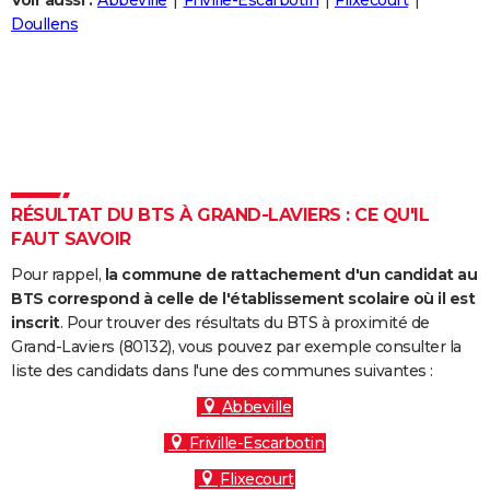
Voir aussi :
Abbeville
Friville-Escarbotin
Flixecourt
City break
Voyage de noces
Climat
Destinations
Voyage nature
Forum
+
Doullens
PHOTO
GUIDES D'ACHAT
BONS PLANS
CARTE DE VOEUX
Carte Bonne année
Carte Pâques
Carte de Noël
Carte Saint-Valentin
Carte d'anniversaire
DICTIONNAIRE
RÉSULTAT DU BTS À GRAND-LAVIERS : CE QU'IL
FAUT SAVOIR
Biographies
Expressions
Dictionnaire
Citations
Proverbes
PROGRAMME TV
Pour rappel,
la commune de rattachement d'un candidat au
COPAINS D'AVANT
BTS correspond à celle de l'établissement scolaire où il est
inscrit
. Pour trouver des résultats du BTS à proximité de
Se connecter
Collèges
Universités
Service militaire
S'inscrire
Lycées
Primaires
Entreprises
Avis de recherche
AVIS DE DÉCÈS
Grand-Laviers (80132), vous pouvez par exemple consulter la
liste des candidats dans l'une des communes suivantes :
FORUM
Abbeville
Lifestyle
Sport
Television
Cinema
Bricolage
Culture
Auto
Voyage
Friville-Escarbotin
Flixecourt