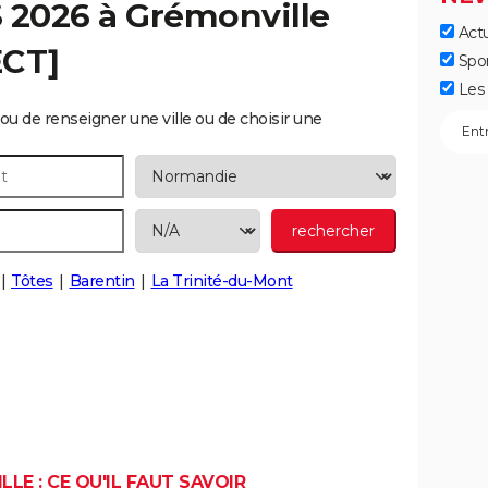
S 2026 à
Grémonville
Actu
ECT]
Spo
Les 
ou de renseigner une ville ou de choisir une
Tôtes
Barentin
La Trinité-du-Mont
LE : CE QU'IL FAUT SAVOIR