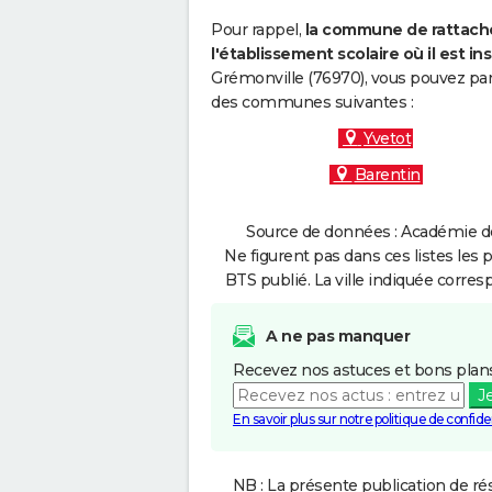
Pour rappel,
la commune de rattache
l'établissement scolaire où il est ins
Grémonville (76970), vous pouvez par 
des communes suivantes :
Yvetot
Barentin
Source de données : Académie de
Ne figurent pas dans ces listes les 
BTS publié. La ville indiquée corres
A ne pas manquer
Recevez nos astuces et bons plans
J
En savoir plus sur notre politique de confiden
NB : La présente publication de rés