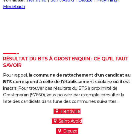
Voir aussi :
Henriville
Saint-Avold
Dieuze
Freyming-
City break
Voyage de noces
Climat
Destinations
Voyage nature
Forum
+
Merlebach
PHOTO
GUIDES D'ACHAT
BONS PLANS
CARTE DE VOEUX
Carte Bonne année
Carte Pâques
Carte de Noël
Carte Saint-Valentin
Carte d'anniversaire
DICTIONNAIRE
RÉSULTAT DU BTS À GROSTENQUIN : CE QU'IL FAUT
SAVOIR
Biographies
Expressions
Dictionnaire
Citations
Proverbes
PROGRAMME TV
Pour rappel,
la commune de rattachement d'un candidat au
COPAINS D'AVANT
BTS correspond à celle de l'établissement scolaire où il est
inscrit
. Pour trouver des résultats du BTS à proximité de
Se connecter
Collèges
Universités
Service militaire
S'inscrire
Lycées
Primaires
Entreprises
Avis de recherche
AVIS DE DÉCÈS
Grostenquin (57660), vous pouvez par exemple consulter la
liste des candidats dans l'une des communes suivantes :
FORUM
Henriville
Lifestyle
Sport
Television
Cinema
Bricolage
Culture
Auto
Voyage
Saint-Avold
Dieuze