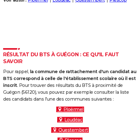
Voir aussi :
Ploërmel
Loudéac
Questembert
Plescop
City break
Voyage de noces
Climat
Destinations
Voyage nature
Forum
+
PHOTO
GUIDES D'ACHAT
BONS PLANS
CARTE DE VOEUX
RÉSULTAT DU BTS À GUÉGON : CE QU'IL FAUT
Carte Bonne année
Carte Pâques
Carte de Noël
Carte Saint-Valentin
Carte d'anniversaire
DICTIONNAIRE
SAVOIR
Biographies
Expressions
Dictionnaire
Citations
Proverbes
PROGRAMME TV
Pour rappel,
la commune de rattachement d'un candidat au
BTS correspond à celle de l'établissement scolaire où il est
COPAINS D'AVANT
inscrit
. Pour trouver des résultats du BTS à proximité de
Guégon (56120), vous pouvez par exemple consulter la liste
Se connecter
Collèges
Universités
Service militaire
S'inscrire
Lycées
Primaires
Entreprises
Avis de recherche
AVIS DE DÉCÈS
des candidats dans l'une des communes suivantes :
FORUM
Ploërmel
Loudéac
Lifestyle
Sport
Television
Cinema
Bricolage
Culture
Auto
Voyage
Questembert