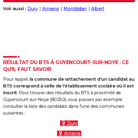
City break
Voyage de noces
Climat
Destinations
Voyage nature
Forum
+
PHOTO
Voir aussi :
Dury
Amiens
Montdidier
Albert
GUIDES D'ACHAT
BONS PLANS
CARTE DE VOEUX
Carte Bonne année
Carte Pâques
Carte de Noël
Carte Saint-Valentin
Carte d'anniversaire
DICTIONNAIRE
RÉSULTAT DU BTS À GUYENCOURT-SUR-NOYE : CE
Biographies
Expressions
Dictionnaire
Citations
Proverbes
QU'IL FAUT SAVOIR
PROGRAMME TV
Pour rappel,
la commune de rattachement d'un candidat au
COPAINS D'AVANT
BTS correspond à celle de l'établissement scolaire où il est
inscrit
. Pour trouver des résultats du BTS à proximité de
Se connecter
Collèges
Universités
Service militaire
S'inscrire
Lycées
Primaires
Entreprises
Avis de recherche
AVIS DE DÉCÈS
Guyencourt-sur-Noye (80250), vous pouvez par exemple
consulter la liste des candidats dans l'une des communes
FORUM
suivantes :
Lifestyle
Sport
Television
Cinema
Bricolage
Culture
Auto
Voyage
Dury
Amiens