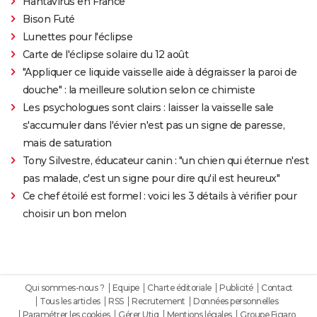
Hantavirus en France
Bison Futé
Lunettes pour l'éclipse
Carte de l'éclipse solaire du 12 août
"Appliquer ce liquide vaisselle aide à dégraisser la paroi de
douche" : la meilleure solution selon ce chimiste
Les psychologues sont clairs : laisser la vaisselle sale
s'accumuler dans l'évier n'est pas un signe de paresse,
mais de saturation
Tony Silvestre, éducateur canin : "un chien qui éternue n'est
pas malade, c'est un signe pour dire qu'il est heureux"
Ce chef étoilé est formel : voici les 3 détails à vérifier pour
choisir un bon melon
Qui sommes-nous ?
Equipe
Charte éditoriale
Publicité
Contact
Tous les articles
RSS
Recrutement
Données personnelles
Paramétrer les cookies
Gérer Utiq
Mentions légales
Groupe Figaro