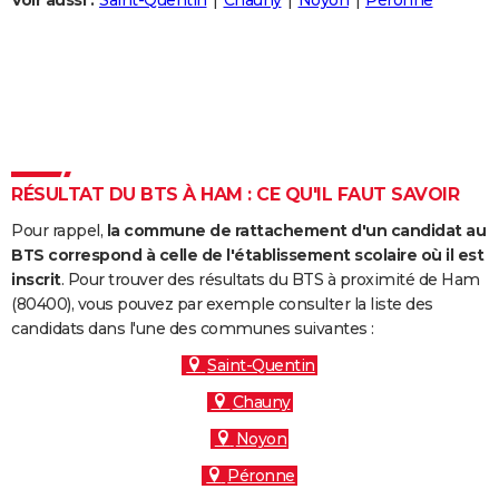
Voir aussi :
Saint-Quentin
Chauny
Noyon
Péronne
City break
Voyage de noces
Climat
Destinations
Voyage nature
Forum
+
PHOTO
GUIDES D'ACHAT
BONS PLANS
CARTE DE VOEUX
RÉSULTAT DU BTS À HAM : CE QU'IL FAUT SAVOIR
Carte Bonne année
Carte Pâques
Carte de Noël
Carte Saint-Valentin
Carte d'anniversaire
DICTIONNAIRE
Pour rappel,
la commune de rattachement d'un candidat au
Biographies
Expressions
Dictionnaire
Citations
Proverbes
PROGRAMME TV
BTS correspond à celle de l'établissement scolaire où il est
inscrit
. Pour trouver des résultats du BTS à proximité de Ham
COPAINS D'AVANT
(80400), vous pouvez par exemple consulter la liste des
candidats dans l'une des communes suivantes :
Se connecter
Collèges
Universités
Service militaire
S'inscrire
Lycées
Primaires
Entreprises
Avis de recherche
AVIS DE DÉCÈS
Saint-Quentin
FORUM
Chauny
Lifestyle
Sport
Television
Cinema
Bricolage
Culture
Auto
Voyage
Noyon
Péronne