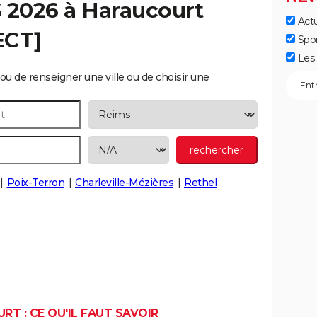
S 2026 à
Haraucourt
Actu
ECT]
Spo
Les 
ou de renseigner une ville ou de choisir une
Poix-Terron
Charleville-Mézières
Rethel
T : CE QU'IL FAUT SAVOIR