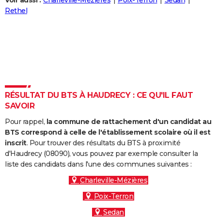
Voir aussi :
Charleville-Mézières
Poix-Terron
Sedan
City break
Voyage de noces
Climat
Destinations
Voyage nature
Forum
+
Rethel
PHOTO
GUIDES D'ACHAT
BONS PLANS
CARTE DE VOEUX
Carte Bonne année
Carte Pâques
Carte de Noël
Carte Saint-Valentin
Carte d'anniversaire
DICTIONNAIRE
RÉSULTAT DU BTS À HAUDRECY : CE QU'IL FAUT
SAVOIR
Biographies
Expressions
Dictionnaire
Citations
Proverbes
PROGRAMME TV
Pour rappel,
la commune de rattachement d'un candidat au
COPAINS D'AVANT
BTS correspond à celle de l'établissement scolaire où il est
inscrit
. Pour trouver des résultats du BTS à proximité
Se connecter
Collèges
Universités
Service militaire
S'inscrire
Lycées
Primaires
Entreprises
Avis de recherche
AVIS DE DÉCÈS
d'Haudrecy (08090), vous pouvez par exemple consulter la
liste des candidats dans l'une des communes suivantes :
FORUM
Charleville-Mézières
Lifestyle
Sport
Television
Cinema
Bricolage
Culture
Auto
Voyage
Poix-Terron
Sedan