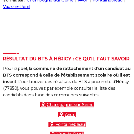
Voir aussi :
Champagne-sur-Seine
Avon
Fontainebleau
City break
Voyage de noces
Climat
Destinations
Voyage nature
Forum
+
Vaux-le-Pénil
PHOTO
GUIDES D'ACHAT
BONS PLANS
CARTE DE VOEUX
Carte Bonne année
Carte Pâques
Carte de Noël
Carte Saint-Valentin
Carte d'anniversaire
DICTIONNAIRE
RÉSULTAT DU BTS À HÉRICY : CE QU'IL FAUT SAVOIR
Biographies
Expressions
Dictionnaire
Citations
Proverbes
PROGRAMME TV
Pour rappel,
la commune de rattachement d'un candidat au
BTS correspond à celle de l'établissement scolaire où il est
COPAINS D'AVANT
inscrit
. Pour trouver des résultats du BTS à proximité d'Héricy
(77850), vous pouvez par exemple consulter la liste des
Se connecter
Collèges
Universités
Service militaire
S'inscrire
Lycées
Primaires
Entreprises
Avis de recherche
AVIS DE DÉCÈS
candidats dans l'une des communes suivantes :
FORUM
Champagne-sur-Seine
Avon
Lifestyle
Sport
Television
Cinema
Bricolage
Culture
Auto
Voyage
Fontainebleau