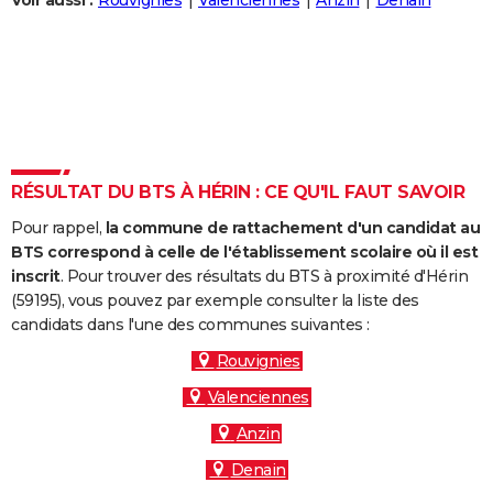
Voir aussi :
Rouvignies
Valenciennes
Anzin
Denain
City break
Voyage de noces
Climat
Destinations
Voyage nature
Forum
+
PHOTO
GUIDES D'ACHAT
BONS PLANS
CARTE DE VOEUX
RÉSULTAT DU BTS À HÉRIN : CE QU'IL FAUT SAVOIR
Carte Bonne année
Carte Pâques
Carte de Noël
Carte Saint-Valentin
Carte d'anniversaire
DICTIONNAIRE
Pour rappel,
la commune de rattachement d'un candidat au
Biographies
Expressions
Dictionnaire
Citations
Proverbes
PROGRAMME TV
BTS correspond à celle de l'établissement scolaire où il est
inscrit
. Pour trouver des résultats du BTS à proximité d'Hérin
COPAINS D'AVANT
(59195), vous pouvez par exemple consulter la liste des
candidats dans l'une des communes suivantes :
Se connecter
Collèges
Universités
Service militaire
S'inscrire
Lycées
Primaires
Entreprises
Avis de recherche
AVIS DE DÉCÈS
Rouvignies
FORUM
Valenciennes
Lifestyle
Sport
Television
Cinema
Bricolage
Culture
Auto
Voyage
Anzin
Denain