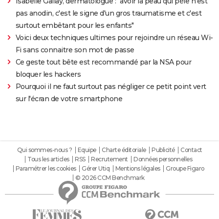
Isabelle Gallay, dermatologue : "avoir la peau qui pèle n'est
pas anodin, c'est le signe d'un gros traumatisme et c'est
surtout embêtant pour les enfants"
Voici deux techniques ultimes pour rejoindre un réseau Wi-
Fi sans connaitre son mot de passe
Ce geste tout bête est recommandé par la NSA pour
bloquer les hackers
Pourquoi il ne faut surtout pas négliger ce petit point vert
sur l'écran de votre smartphone
Qui sommes-nous ?
Equipe
Charte éditoriale
Publicité
Contact
Tous les articles
RSS
Recrutement
Données personnelles
Paramétrer les cookies
Gérer Utiq
Mentions légales
Groupe Figaro
© 2026 CCM Benchmark